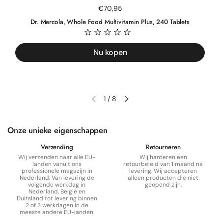
Normale prijs
€70,95
Dr. Mercola, Whole Food Multivitamin Plus, 240 Tablets
Nu kopen
1
/
8
Vorige dia
Volgende dia
Onze unieke eigenschappen
Verzending
Retourneren
Wij verzenden naar alle EU-
Wij hanteren een
landen vanuit ons
retourbeleid van 1 maand na
professionele magazijn in
levering. Wij accepteren
Nederland. Van levering de
alleen producten die niet
volgende werkdag in
geopend zijn.
Nederland, België en
Duitsland tot levering binnen
2 of 3 werkdagen in de
meeste andere EU-landen.